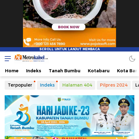
Metro Kalsel
Media Online Terkini, Faktual dan Mendidik
Home
Indeks
Tanah Bumbu
Kotabaru
Kota Ban
Terpopuler
Indeks
Halaman 404
Pilpres 2024
L