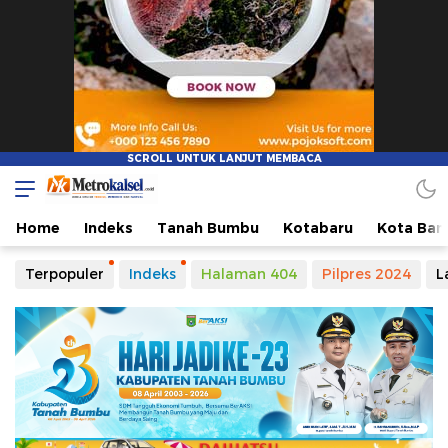
Metro Kalsel
Media Online Terkini, Faktual dan Mendidik
Home
Indeks
Tanah Bumbu
Kotabaru
Kota Ban
Terpopuler
Indeks
Halaman 404
Pilpres 2024
L