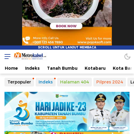
Metro Kalsel
Media Online Terkini, Faktual dan Mendidik
Home
Indeks
Tanah Bumbu
Kotabaru
Kota Ban
Terpopuler
Indeks
Halaman 404
Pilpres 2024
L