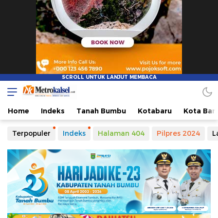
Metro Kalsel
Media Online Terkini, Faktual dan Mendidik
Home
Indeks
Tanah Bumbu
Kotabaru
Kota Ban
Terpopuler
Indeks
Halaman 404
Pilpres 2024
L