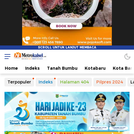
Metro Kalsel
Media Online Terkini, Faktual dan Mendidik
Home
Indeks
Tanah Bumbu
Kotabaru
Kota Ban
Terpopuler
Indeks
Halaman 404
Pilpres 2024
L