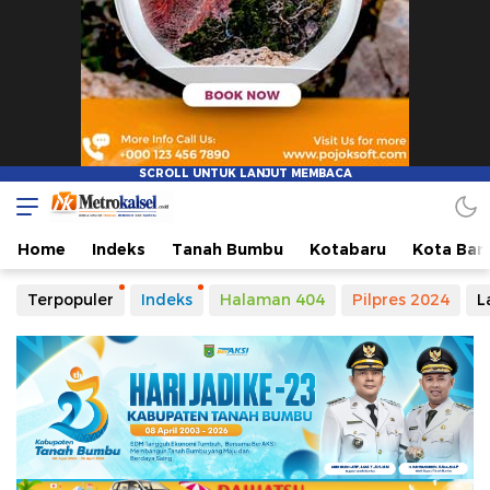
Metro Kalsel
Media Online Terkini, Faktual dan Mendidik
Home
Indeks
Tanah Bumbu
Kotabaru
Kota Ban
Terpopuler
Indeks
Halaman 404
Pilpres 2024
L