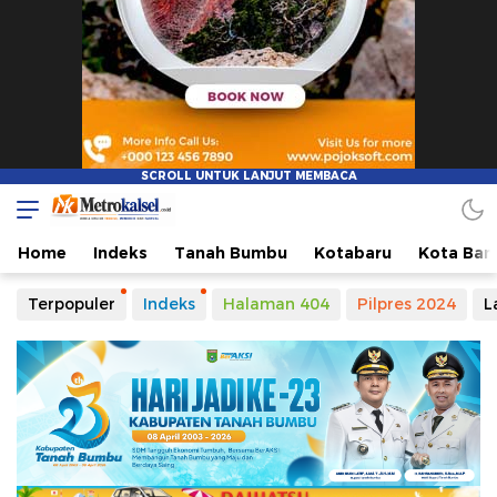
Metro Kalsel
Media Online Terkini, Faktual dan Mendidik
Home
Indeks
Tanah Bumbu
Kotabaru
Kota Ban
Terpopuler
Indeks
Halaman 404
Pilpres 2024
L