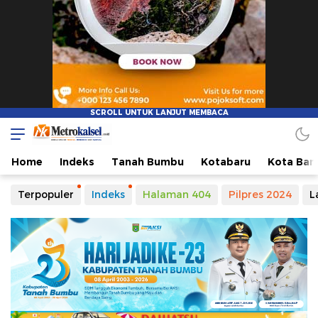
Metro Kalsel
Media Online Terkini, Faktual dan Mendidik
Home
Indeks
Tanah Bumbu
Kotabaru
Kota Ban
Terpopuler
Indeks
Halaman 404
Pilpres 2024
L