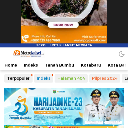
Metro Kalsel
Media Online Terkini, Faktual dan Mendidik
Home
Indeks
Tanah Bumbu
Kotabaru
Kota Ban
Terpopuler
Indeks
Halaman 404
Pilpres 2024
L