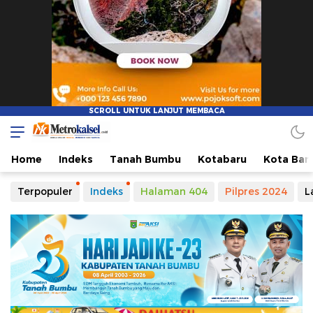
Metro Kalsel
Media Online Terkini, Faktual dan Mendidik
Home
Indeks
Tanah Bumbu
Kotabaru
Kota Ban
Terpopuler
Indeks
Halaman 404
Pilpres 2024
L