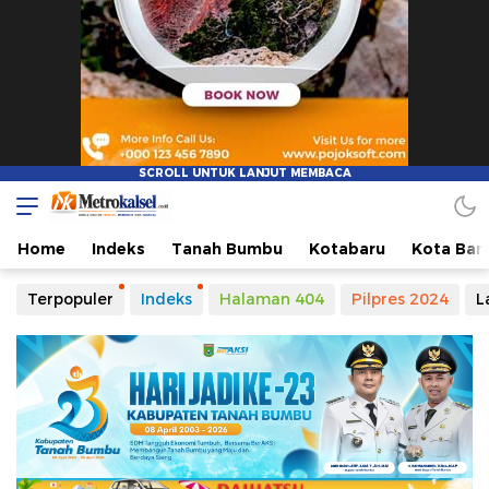
Metro Kalsel
Media Online Terkini, Faktual dan Mendidik
Home
Indeks
Tanah Bumbu
Kotabaru
Kota Ban
Terpopuler
Indeks
Halaman 404
Pilpres 2024
L