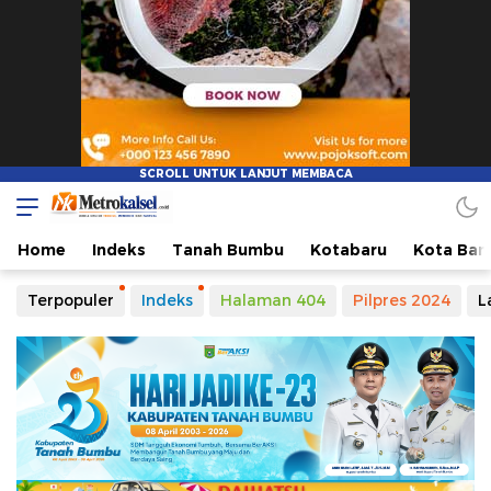
Metro Kalsel
Media Online Terkini, Faktual dan Mendidik
Home
Indeks
Tanah Bumbu
Kotabaru
Kota Ban
Terpopuler
Indeks
Halaman 404
Pilpres 2024
L