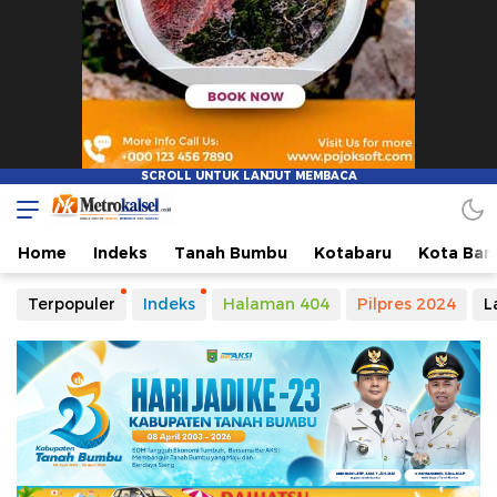
Metro Kalsel
Media Online Terkini, Faktual dan Mendidik
Home
Indeks
Tanah Bumbu
Kotabaru
Kota Ban
Terpopuler
Indeks
Halaman 404
Pilpres 2024
L