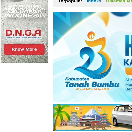
Terpopuler
Indeks
Halaman 40