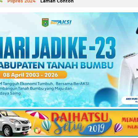
4
Pilpres 2024
Laman Contoh