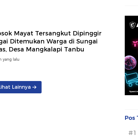
osok Mayat Tersangkut Dipinggir
gai Ditemukan Warga di Sungai
as, Desa Mangkalapi Tanbu
n yang lalu
Lihat Lainnya
Pos 
#1