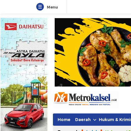
Menu
Metro Kalsel
Media Online Terkini, Faktual da
Home
Daerah
Hukum & Krimi