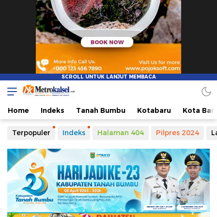
Metro Kalsel
Media Online Terkini, Faktual dan Mendidik
Home
Indeks
Tanah Bumbu
Kotabaru
Kota Ban
Terpopuler
Indeks
Halaman 404
Pilpres 2024
L