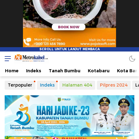
Metro Kalsel
Media Online Terkini, Faktual dan Mendidik
Home
Indeks
Tanah Bumbu
Kotabaru
Kota Ban
Terpopuler
Indeks
Halaman 404
Pilpres 2024
L