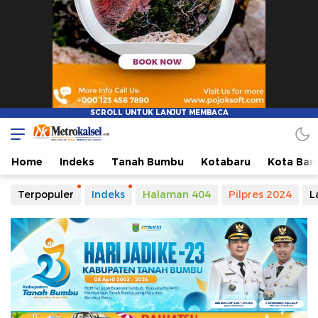
Metro Kalsel
Media Online Terkini, Faktual dan Mendidik
Home
Indeks
Tanah Bumbu
Kotabaru
Kota Ban
Terpopuler
Indeks
Halaman 404
Pilpres 2024
L