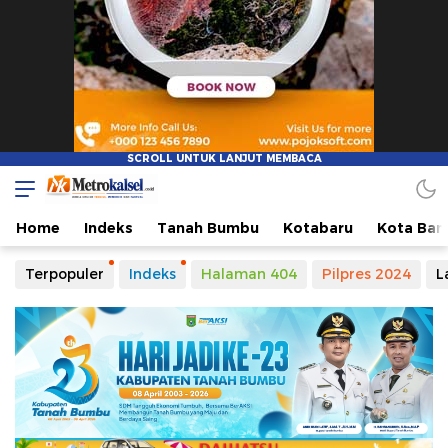
Metro Kalsel
Media Online Terkini, Faktual dan Mendidik
Home
Indeks
Tanah Bumbu
Kotabaru
Kota Ban
Terpopuler
Indeks
Halaman 404
Pilpres 2024
L