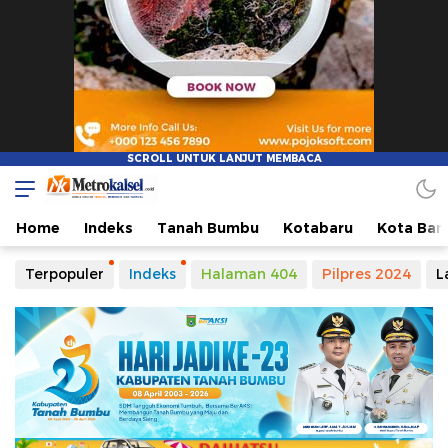
Metro Kalsel
Media Online Terkini, Faktual dan Mendidik
Home
Indeks
Tanah Bumbu
Kotabaru
Kota Ban
Terpopuler
Indeks
Halaman 404
Pilpres 2024
L