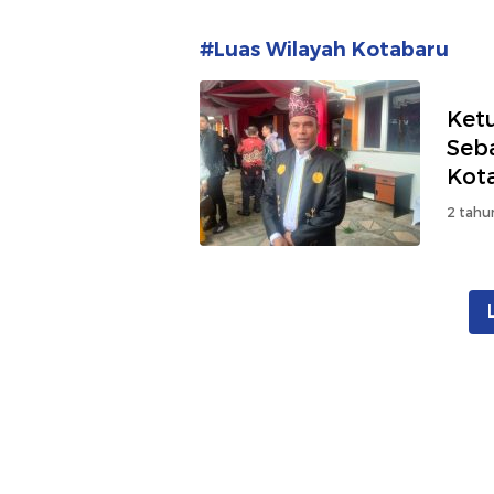
#Luas Wilayah Kotabaru
Ket
Seb
Kot
2 tahu