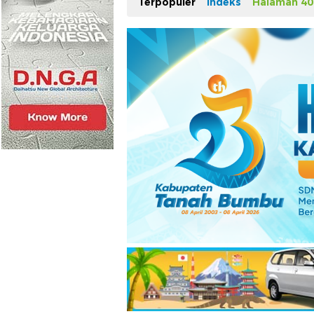
Terpopuler
Indeks
Halaman 40