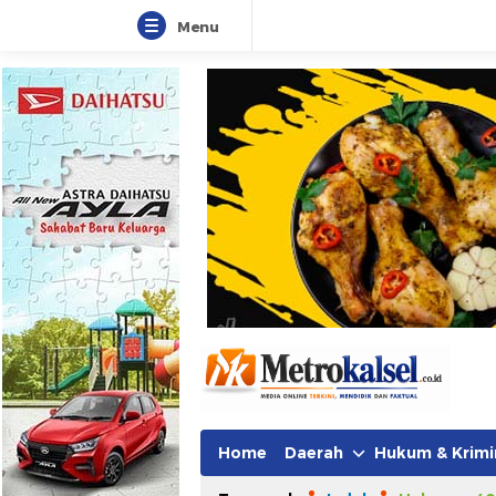
Menu
Metro Kalsel
Media Online Terkini, Faktual da
Home
Daerah
Hukum & Krimi