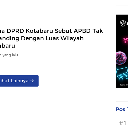
ua DPRD Kotabaru Sebut APBD Tak
anding Dengan Luas Wilayah
abaru
n yang lalu
Lihat Lainnya
Pos 
#1