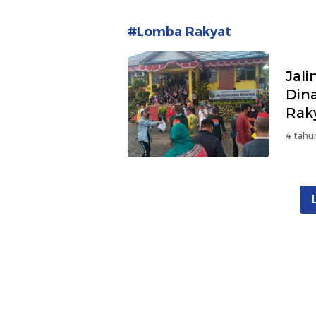
#Lomba Rakyat
Jal
Din
Rak
4 tahu