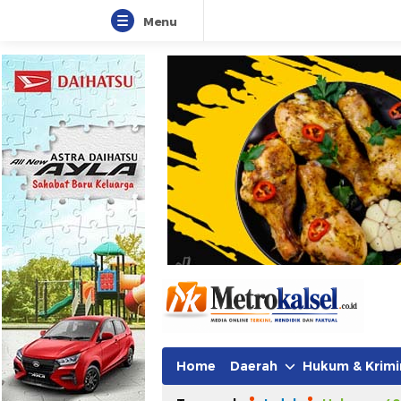
Menu
Metro Kalsel
Media Online Terkini, Faktual da
Home
Daerah
Hukum & Krimi