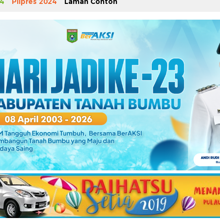
4
Pilpres 2024
Laman Contoh