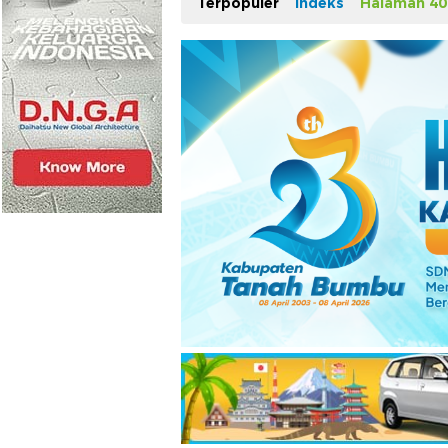
Terpopuler
Indeks
Halaman 40