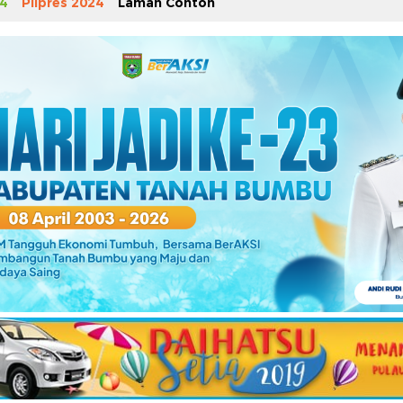
4
Pilpres 2024
Laman Contoh