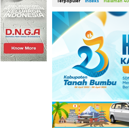
Terpopuler
Indeks
Halaman 40