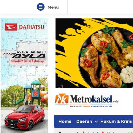
Menu
Metro Kalsel
Media Online Terkini, Faktual da
Home
Daerah
Hukum & Krimi