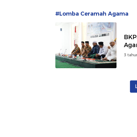
#Lomba Ceramah Agama
BKP
Aga
3 tahu