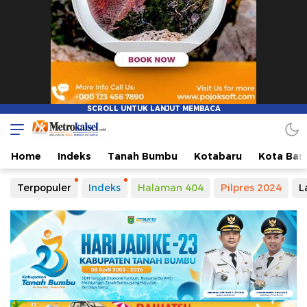
Metro Kalsel
Media Online Terkini, Faktual dan Mendidik
Home
Indeks
Tanah Bumbu
Kotabaru
Kota Ban
Terpopuler
Indeks
Halaman 404
Pilpres 2024
L