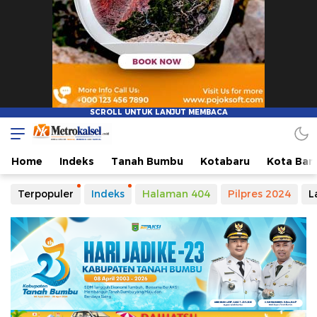
Metro Kalsel
Media Online Terkini, Faktual dan Mendidik
Home
Indeks
Tanah Bumbu
Kotabaru
Kota Ban
Terpopuler
Indeks
Halaman 404
Pilpres 2024
L