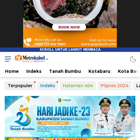
Metro Kalsel
Media Online Terkini, Faktual dan Mendidik
Home
Indeks
Tanah Bumbu
Kotabaru
Kota Ban
Terpopuler
Indeks
Halaman 404
Pilpres 2024
L