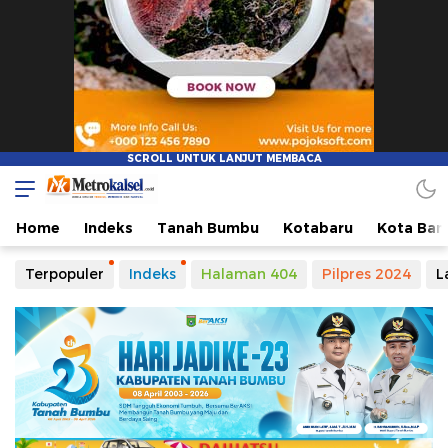
Metro Kalsel
Media Online Terkini, Faktual dan Mendidik
Home
Indeks
Tanah Bumbu
Kotabaru
Kota Ban
Terpopuler
Indeks
Halaman 404
Pilpres 2024
L