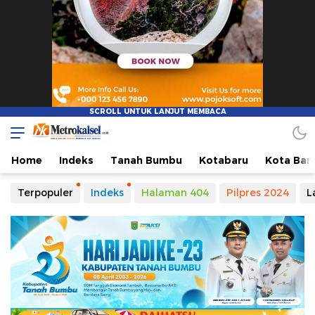
Metro Kalsel
Media Online Terkini, Faktual dan Mendidik
Home
Indeks
Tanah Bumbu
Kotabaru
Kota Ban
Terpopuler
Indeks
Halaman 404
Pilpres 2024
L