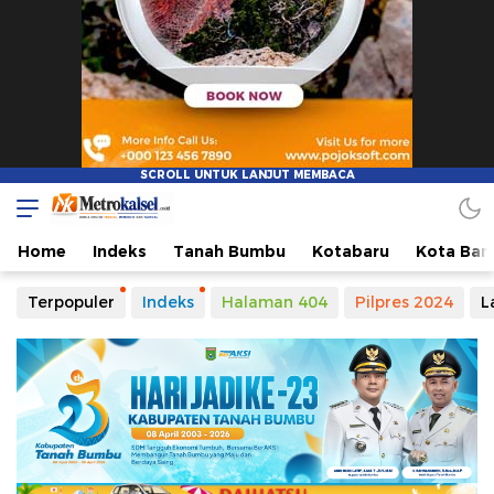
Metro Kalsel
Media Online Terkini, Faktual dan Mendidik
Home
Indeks
Tanah Bumbu
Kotabaru
Kota Ban
Terpopuler
Indeks
Halaman 404
Pilpres 2024
L