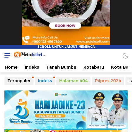
Metro Kalsel
Media Online Terkini, Faktual dan Mendidik
Home
Indeks
Tanah Bumbu
Kotabaru
Kota Ban
Terpopuler
Indeks
Halaman 404
Pilpres 2024
L