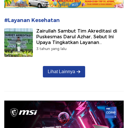
#Layanan Kesehatan
Zairullah Sambut Tim Akreditasi di
Puskesmas Darul Azhar, Sebut Ini
Upaya Tingkatkan Layanan
Kesehatan
3 tahun yang lalu
Lihat Lainnya