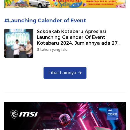
#Launching Calender of Event
Sekdakab Kotabaru Apresiasi
Launching Calender Of Event
Kotabaru 2024, Jumlahnya ada 27
Event
3 tahun yang lalu
Lihat Lainnya