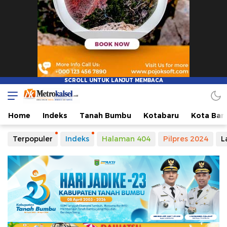
Metro Kalsel
Media Online Terkini, Faktual dan Mendidik
Home
Indeks
Tanah Bumbu
Kotabaru
Kota Ban
Terpopuler
Indeks
Halaman 404
Pilpres 2024
L