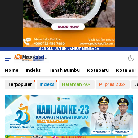
Metro Kalsel
Media Online Terkini, Faktual dan Mendidik
Home
Indeks
Tanah Bumbu
Kotabaru
Kota Ban
Terpopuler
Indeks
Halaman 404
Pilpres 2024
L