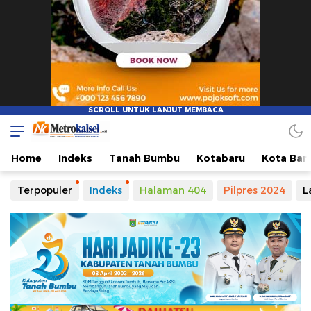
Metro Kalsel
Media Online Terkini, Faktual dan Mendidik
Home
Indeks
Tanah Bumbu
Kotabaru
Kota Ban
Terpopuler
Indeks
Halaman 404
Pilpres 2024
L