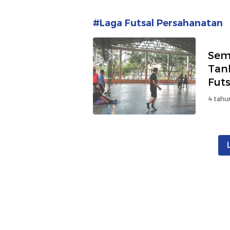
#Laga Futsal Persahanatan
Sem
Tan
Fut
4 tahu