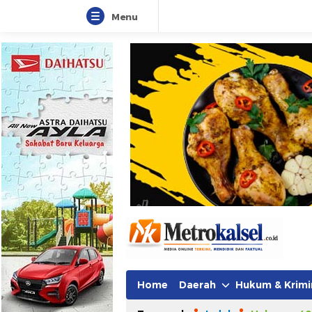
Menu
Metro Kalsel
Media Online Terkini, Faktual da
Home
Daerah
Hukum & Krimi