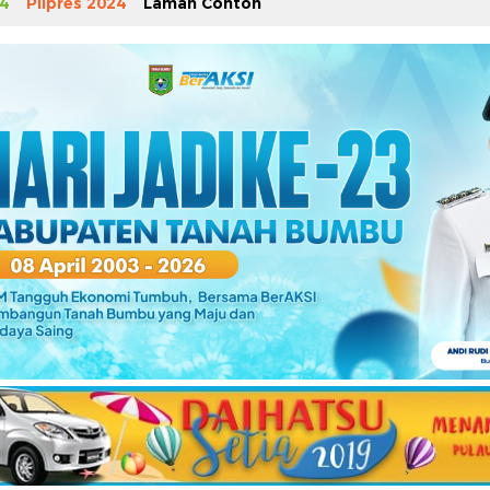
4
Pilpres 2024
Laman Contoh