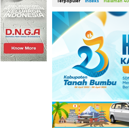
Terpopuler
Indeks
Halaman 40