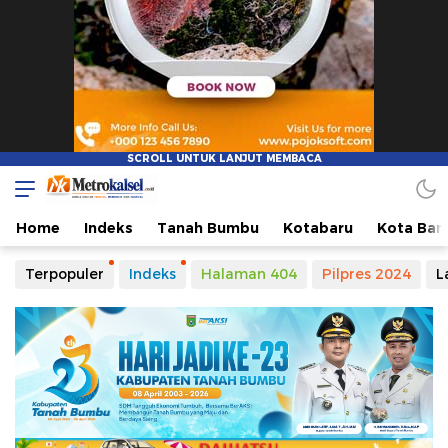
Metro Kalsel
Media Online Terkini, Faktual dan Mendidik
Home
Indeks
Tanah Bumbu
Kotabaru
Kota Ban
Terpopuler
Indeks
Halaman 404
Pilpres 2024
L