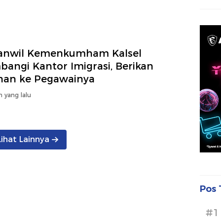
anwil Kemenkumham Kalsel
angi Kantor Imigrasi, Berikan
han ke Pegawainya
n yang lalu
Lihat Lainnya
Pos 
#1