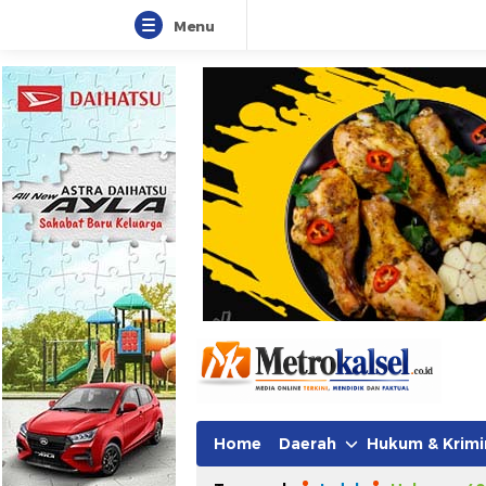
Menu
Metro Kalsel
Media Online Terkini, Faktual da
Home
Daerah
Hukum & Krimi