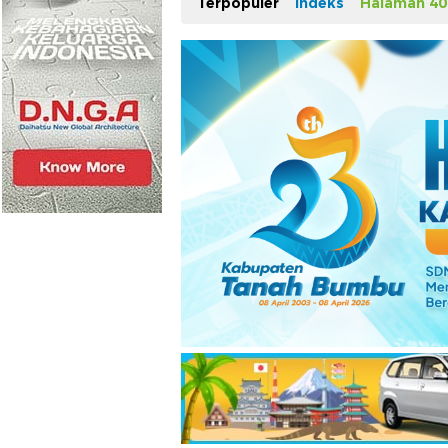
Terpopuler
Indeks
Halaman 40