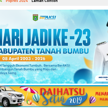
4
Pilpres 2024
Laman Contoh