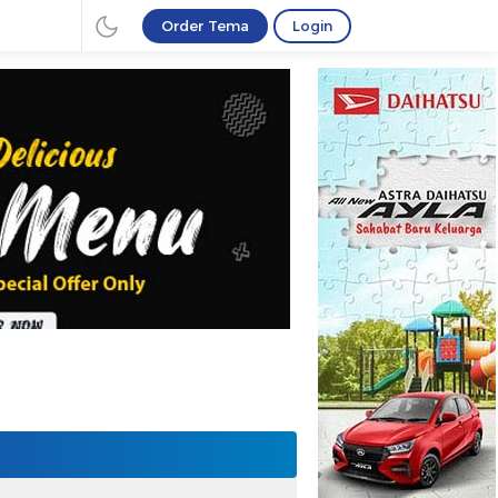
Order Tema
Login