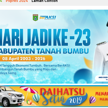
4
Pilpres 2024
Laman Contoh