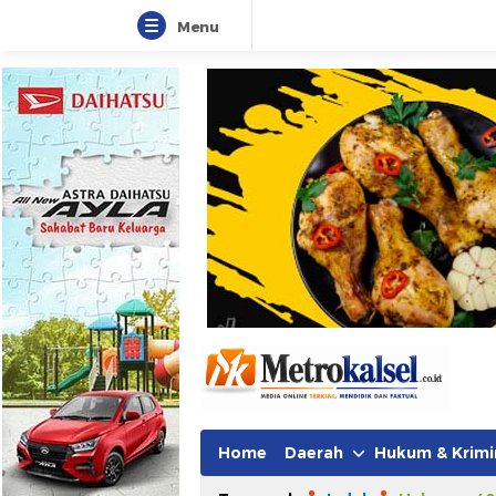
Menu
Metro Kalsel
Media Online Terkini, Faktual da
Home
Daerah
Hukum & Krimi