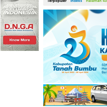
Terpopuler
Indeks
Halaman 40