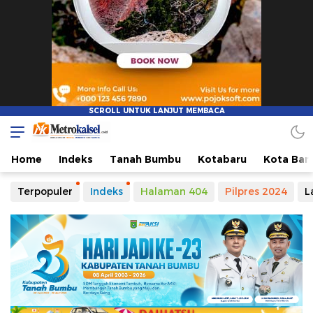
Metro Kalsel
Media Online Terkini, Faktual dan Mendidik
Home
Indeks
Tanah Bumbu
Kotabaru
Kota Ban
Terpopuler
Indeks
Halaman 404
Pilpres 2024
L