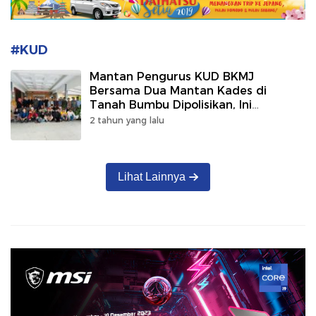
#KUD
Mantan Pengurus KUD BKMJ
Bersama Dua Mantan Kades di
Tanah Bumbu Dipolisikan, Ini
Kasusnya!
2 tahun yang lalu
Lihat Lainnya