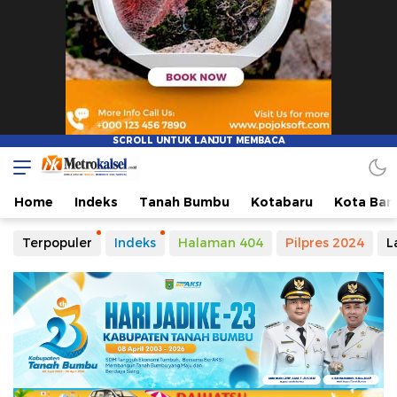
Metro Kalsel
Media Online Terkini, Faktual dan Mendidik
Home
Indeks
Tanah Bumbu
Kotabaru
Kota Ban
Terpopuler
Indeks
Halaman 404
Pilpres 2024
L