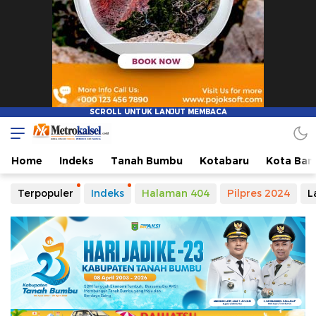
Metro Kalsel
Media Online Terkini, Faktual dan Mendidik
Home
Indeks
Tanah Bumbu
Kotabaru
Kota Ban
Terpopuler
Indeks
Halaman 404
Pilpres 2024
L