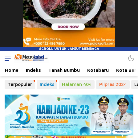
Metro Kalsel
Media Online Terkini, Faktual dan Mendidik
Home
Indeks
Tanah Bumbu
Kotabaru
Kota Ban
Terpopuler
Indeks
Halaman 404
Pilpres 2024
L