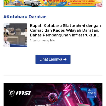
#Kotabaru Daratan
Bupati Kotabaru Silaturahmi dengan
Camat dan Kades Wilayah Daratan,
Bahas Pembangunan Infrastruktur
dan Pemekaran
1 tahun yang lalu
Lihat Lainnya