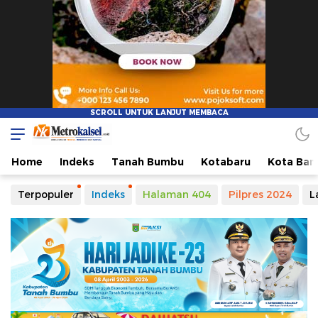
Metro Kalsel
Media Online Terkini, Faktual dan Mendidik
Home
Indeks
Tanah Bumbu
Kotabaru
Kota Ban
Terpopuler
Indeks
Halaman 404
Pilpres 2024
L