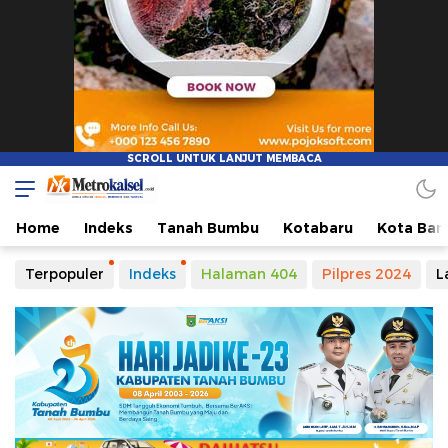
Metro Kalsel
Media Online Terkini, Faktual dan Mendidik
Home
Indeks
Tanah Bumbu
Kotabaru
Kota Ban
Terpopuler
Indeks
Halaman 404
Pilpres 2024
L