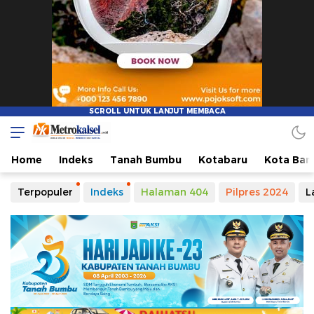
Metro Kalsel
Media Online Terkini, Faktual dan Mendidik
Home
Indeks
Tanah Bumbu
Kotabaru
Kota Ban
Terpopuler
Indeks
Halaman 404
Pilpres 2024
L