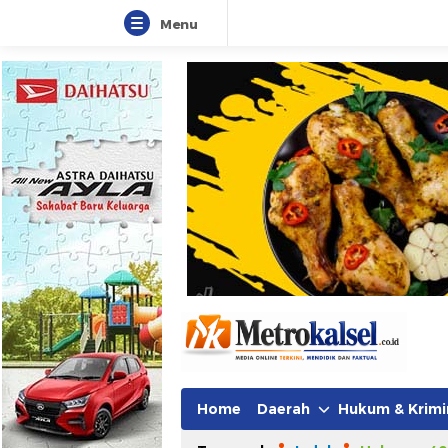
Menu
Metro Kalsel
Media Online Terkini, Faktual da
Home
Daerah
Hukum & Krimi