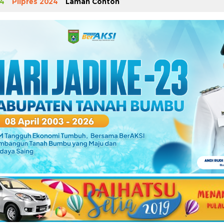
4
Pilpres 2024
Laman Contoh