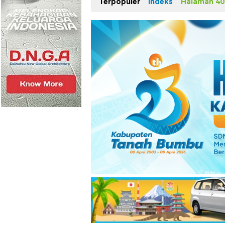
Terpopuler
Indeks
Halaman 40