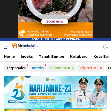
Metro Kalsel
Media Online Terkini, Faktual dan Mendidik
Home
Indeks
Tanah Bumbu
Kotabaru
Kota Ban
Terpopuler
Indeks
Halaman 404
Pilpres 2024
L