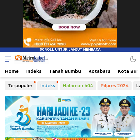
Metro Kalsel
Media Online Terkini, Faktual dan Mendidik
Home
Indeks
Tanah Bumbu
Kotabaru
Kota Ban
Terpopuler
Indeks
Halaman 404
Pilpres 2024
L