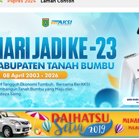
4
Pilpres 2024
Laman Contoh