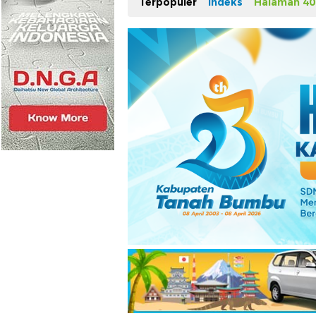
Terpopuler
Indeks
Halaman 40