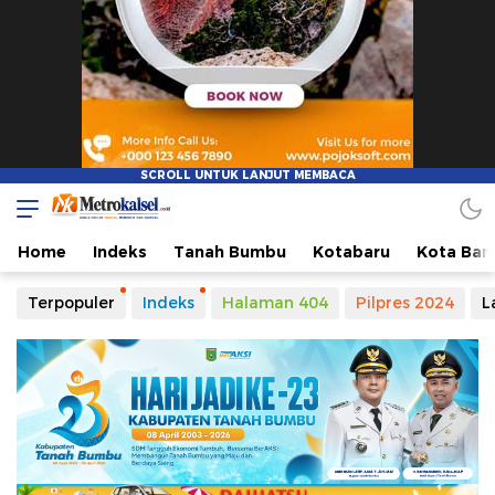
Metro Kalsel
Media Online Terkini, Faktual dan Mendidik
Home
Indeks
Tanah Bumbu
Kotabaru
Kota Ban
Terpopuler
Indeks
Halaman 404
Pilpres 2024
L