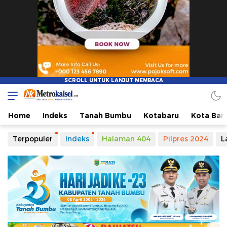
Metro Kalsel
Media Online Terkini, Faktual dan Mendidik
Home
Indeks
Tanah Bumbu
Kotabaru
Kota Ban
Terpopuler
Indeks
Halaman 404
Pilpres 2024
L