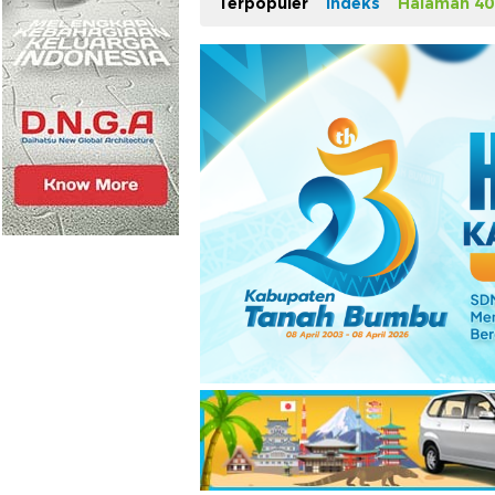
Terpopuler
Indeks
Halaman 40