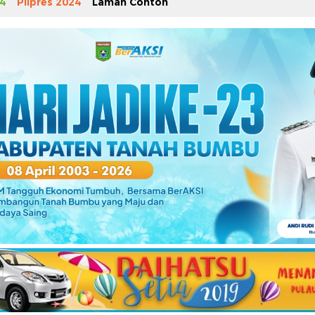
4
Pilpres 2024
Laman Contoh