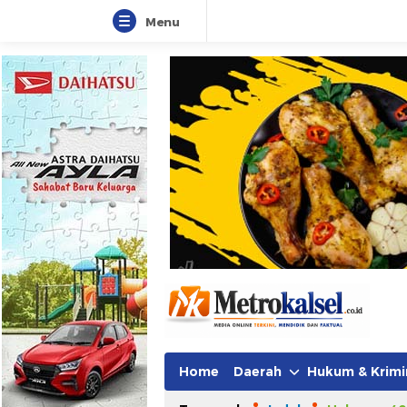
Menu
Metro Kalsel
Media Online Terkini, Faktual da
Home
Daerah
Hukum & Krimi