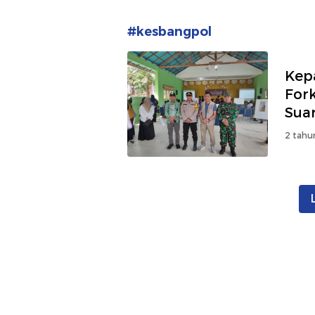
#kesbangpol
Kep
For
Sua
2 tahu